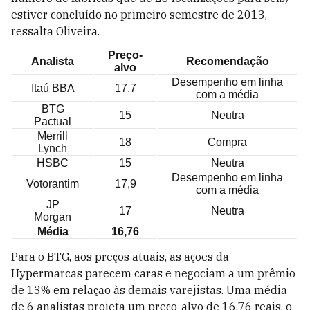
estiver concluído no primeiro semestre de 2013,
ressalta Oliveira.
Preço-
Analista
Recomendação
alvo
Desempenho em linha
Itaú BBA
17,7
com a média
BTG
15
Neutra
Pactual
Merrill
18
Compra
Lynch
HSBC
15
Neutra
Desempenho em linha
Votorantim
17,9
com a média
JP
17
Neutra
Morgan
Média
16,76
Para o BTG, aos preços atuais, as ações da
Hypermarcas parecem caras e negociam a um prêmio
de 13% em relação às demais varejistas. Uma média
de 6 analistas projeta um preço-alvo de 16,76 reais, o