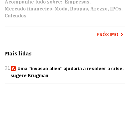
Acompanhe tudo sobre:
Empresas
Mercado financeiro
Moda
Roupas
Arezzo
IPOs
Calçados
PRÓXIMO
Mais lidas
01
Uma “invasão alien” ajudaria a resolver a crise,
sugere Krugman