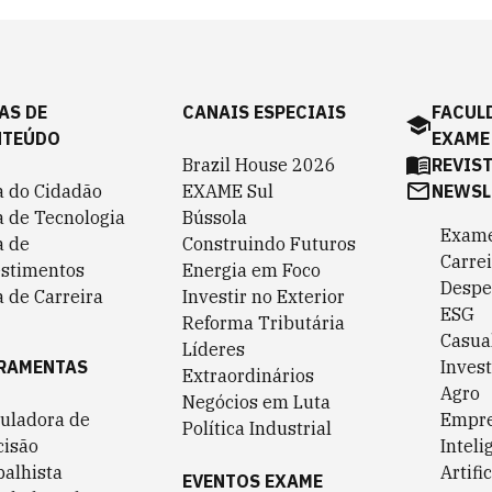
AS DE
CANAIS ESPECIAIS
FACUL
NTEÚDO
EXAME
Brazil House 2026
REVIS
a do Cidadão
EXAME Sul
NEWSL
a de Tecnologia
Bússola
Exame
a de
Construindo Futuros
Carrei
estimentos
Energia em Foco
Despe
 de Carreira
Investir no Exterior
ESG
Reforma Tributária
Casua
Líderes
RAMENTAS
Invest
Extraordinários
Agro
Negócios em Luta
culadora de
Empr
Política Industrial
cisão
Inteli
balhista
Artific
EVENTOS EXAME