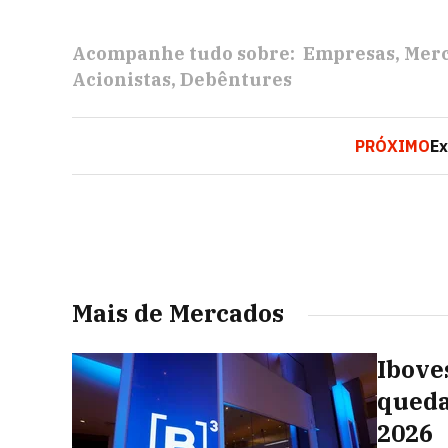
Acompanhe tudo sobre:
Empresas
Merc
Acionistas
Debêntures
PRÓXIMO
Ex
Mais de Mercados
Ibove
queda
2026