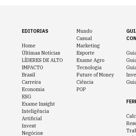
EDITORIAS
Mundo
GUI
Casual
CO
Home
Marketing
Últimas Notícias
Esporte
Gui
LÍDERES DE ALTO
Exame Agro
Gui
IMPACTO
Tecnologia
Gui
Brasil
Future of Money
Inv
Carreira
Ciência
Guia
Economia
POP
ESG
FER
Exame Insight
Inteligência
Cal
Artificial
Res
Invest
Tra
Negócios