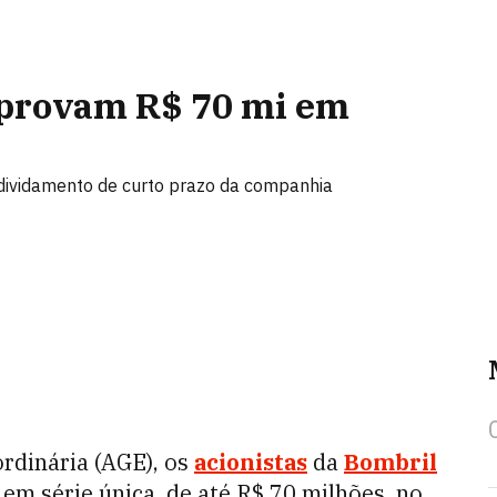
aprovam R$ 70 mi em
ndividamento de curto prazo da companhia
rdinária (AGE), os
acionistas
da
Bombril
em série única, de até R$ 70 milhões, no