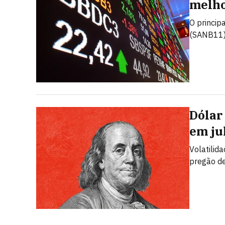
melho
O princip
(SANB11)
Dólar
em ju
Volatilid
pregão de