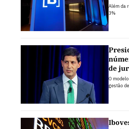
Além da r
3%
Presi
númer
de jur
O modelo 
gestão de
Ibove