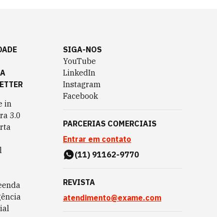
DADE
SIGA-NOS
YouTube
TA
LinkedIn
ETTER
Instagram
Facebook
 in
ra 3.0
PARCERIAS COMERCIAIS
rta
Entrar em contato
l
(11) 91162-9770
REVISTA
eenda
gência
atendimento@exame.com
ial