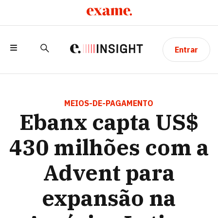
Entrar
EBANX CAPTA US$ 430 MILHÕES COM A
ADVENT PARA EXPANSÃO NA AMÉRICA
MEIOS-DE-PAGAMENTO
Ebanx capta US$
LATINA
430 milhões com a
Advent para
expansão na