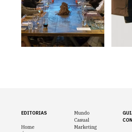
Clube CHRO julho
Pres
2026
Pais
7 imagens
6 image
EDITORIAS
Mundo
GUI
Casual
CO
Home
Marketing