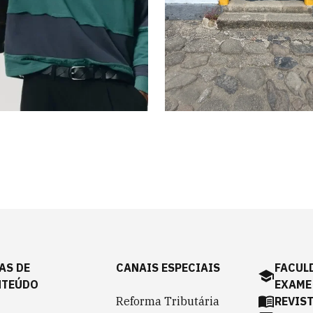
O Quadrado Mág
entes Dia dos
de Paraty do Sa
 2026
Hotel
ns
16 imagens
AS DE
CANAIS ESPECIAIS
FACUL
NTEÚDO
EXAME
Reforma Tributária
REVIS