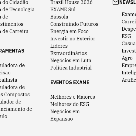
a do Cidadão
Brazil House 2026
NEWSL
a de Tecnologia
EXAME Sul
Exame
a de
Bússola
Carrei
estimentos
Construindo Futuros
Despe
 de Carreira
Energia em Foco
ESG
Investir no Exterior
Casua
Líderes
RAMENTAS
Invest
Extraordinários
Agro
Negócios em Luta
culadora de
Empr
Política Industrial
cisão
Inteli
balhista
Artific
EVENTOS EXAME
culadora de
os Compostos
Melhores e Maiores
ulador de
Melhores do ESG
anciamento de
Negócios em
ulo
Expansão