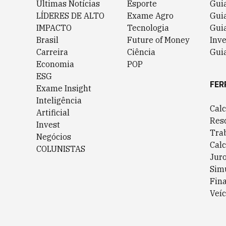
Últimas Notícias
Esporte
Gui
LÍDERES DE ALTO
Exame Agro
Gui
IMPACTO
Tecnologia
Gui
Brasil
Future of Money
Inv
Carreira
Ciência
Guia
Economia
POP
ESG
FER
Exame Insight
Inteligência
Cal
Artificial
Res
Invest
Tra
Negócios
Cal
COLUNISTAS
Jur
Sim
Fin
Veíc