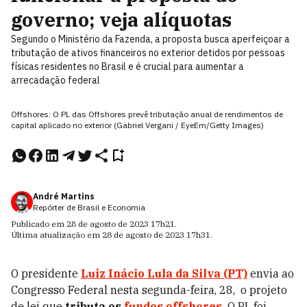
governo; veja alíquotas
Segundo o Ministério da Fazenda, a proposta busca aperfeiçoar a
tributação de ativos financeiros no exterior detidos por pessoas
físicas residentes no Brasil e é crucial para aumentar a
arrecadação federal
Offshores: O PL das Offshores prevê tributação anual de rendimentos de
capital aplicado no exterior (Gabriel Vergani / EyeEm/Getty Images)
André Martins
Repórter de Brasil e Economia
Publicado em
28 de agosto de 2023
17h21
.
Última atualização em
28 de agosto de 2023
17h31
.
O presidente
Luiz Inácio Lula da Silva (PT)
envia ao
Congresso Federal nesta segunda-feira, 28,
o projeto
de lei que
tributa os
fundos offshores
.
O PL foi