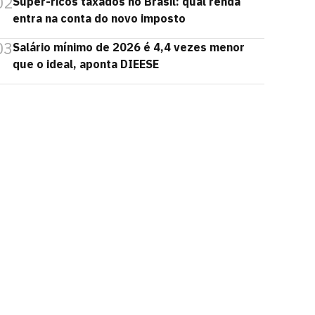
02
Super-ricos taxados no Brasil: qual renda
entra na conta do novo imposto
03
Salário mínimo de 2026 é 4,4 vezes menor
que o ideal, aponta DIEESE