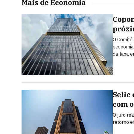
Mais de Economia
Copom
próxi
O Comitê 
economia 
da taxa 
Selic
com o
O juro rea
retorno e