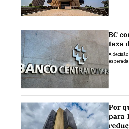
BC cor
taxa 
A decisão
esperada 
Por q
para 
reduç