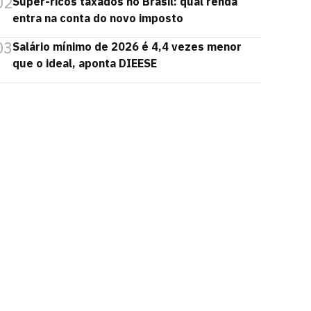
02
Super-ricos taxados no Brasil: qual renda
entra na conta do novo imposto
03
Salário mínimo de 2026 é 4,4 vezes menor
que o ideal, aponta DIEESE