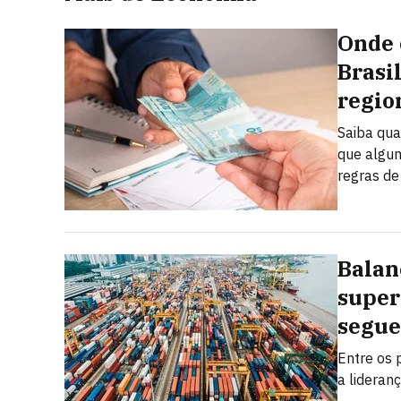
Onde 
Brasi
regio
Saiba qua
que algun
regras de
Balan
super
segue
Entre os 
a lideran