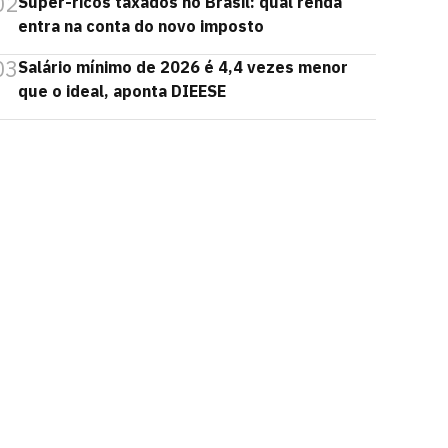
02
Super-ricos taxados no Brasil: qual renda
entra na conta do novo imposto
03
Salário mínimo de 2026 é 4,4 vezes menor
que o ideal, aponta DIEESE