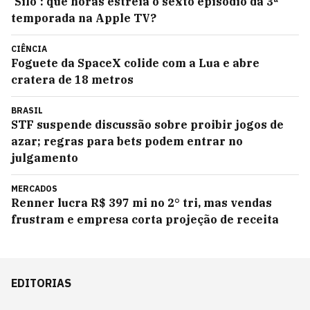
'Silo': que horas estreia o sexto episódio da 3ª
temporada na Apple TV?
CIÊNCIA
Foguete da SpaceX colide com a Lua e abre
cratera de 18 metros
BRASIL
STF suspende discussão sobre proibir jogos de
azar; regras para bets podem entrar no
julgamento
MERCADOS
Renner lucra R$ 397 mi no 2° tri, mas vendas
frustram e empresa corta projeção de receita
EDITORIAS