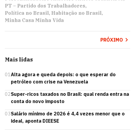
PT – Partido dos Trabalhadores
Política no Brasil
Habitação no Brasil
Minha Casa Minha Vida
PRÓXIMO
Mais lidas
01
Alta agora e queda depois: o que esperar do
petróleo com crise na Venezuela
02
Super-ricos taxados no Brasil: qual renda entra na
conta do novo imposto
03
Salário mínimo de 2026 é 4,4 vezes menor que o
ideal, aponta DIEESE