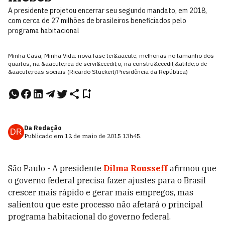
A presidente projetou encerrar seu segundo mandato, em 2018,
com cerca de 27 milhões de brasileiros beneficiados pelo
programa habitacional
Minha Casa, Minha Vida: nova fase ter&aacute; melhorias no tamanho dos
quartos, na &aacute;rea de servi&ccedil;o, na constru&ccedil;&atilde;o de
&aacute;reas sociais (Ricardo Stuckert/Presidência da República)
Da Redação
DR
Publicado em
12 de maio de 2015
13h45
.
São Paulo - A presidente
Dilma Rousseff
afirmou que
o governo federal precisa fazer ajustes para o Brasil
crescer mais rápido e gerar mais empregos, mas
salientou que este processo não afetará o principal
programa habitacional do governo federal.