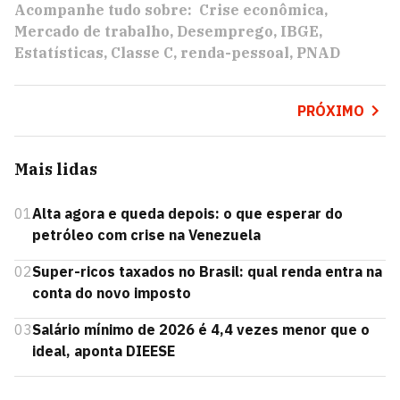
Acompanhe tudo sobre:
Crise econômica
Mercado de trabalho
Desemprego
IBGE
Estatísticas
Classe C
renda-pessoal
PNAD
PRÓXIMO
Mais lidas
01
Alta agora e queda depois: o que esperar do
petróleo com crise na Venezuela
02
Super-ricos taxados no Brasil: qual renda entra na
conta do novo imposto
03
Salário mínimo de 2026 é 4,4 vezes menor que o
ideal, aponta DIEESE