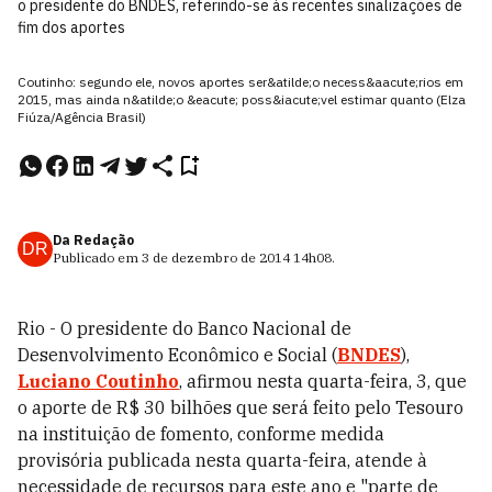
o presidente do BNDES, referindo-se às recentes sinalizações de
fim dos aportes
Coutinho: segundo ele, novos aportes ser&atilde;o necess&aacute;rios em
2015, mas ainda n&atilde;o &eacute; poss&iacute;vel estimar quanto (Elza
Fiúza/Agência Brasil)
Da Redação
DR
Publicado em
3 de dezembro de 2014
14h08
.
Rio - O presidente do Banco Nacional de
Desenvolvimento Econômico e Social (
BNDES
),
Luciano Coutinho
, afirmou nesta quarta-feira, 3, que
o aporte de R$ 30 bilhões que será feito pelo Tesouro
na instituição de fomento, conforme medida
provisória publicada nesta quarta-feira, atende à
necessidade de recursos para este ano e "parte de