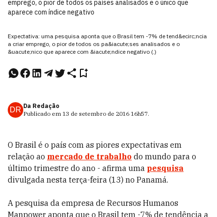
emprego, o pior de todos os países analisados e o único que
aparece com índice negativo
Expectativa: uma pesquisa aponta que o Brasil tem -7% de tend&ecirc;ncia
a criar emprego, o pior de todos os pa&iacute;ses analisados e o
&uacute;nico que aparece com &iacute;ndice negativo (.)
Da Redação
DR
Publicado em
13 de setembro de 2016
16h57
.
O Brasil é o país com as piores expectativas em
relação ao
mercado de trabalho
do mundo para o
último trimestre do ano - afirma uma
pesquisa
divulgada nesta terça-feira (13) no Panamá.
A pesquisa da empresa de Recursos Humanos
Manpower aponta que o Brasil tem -7% de tendência a