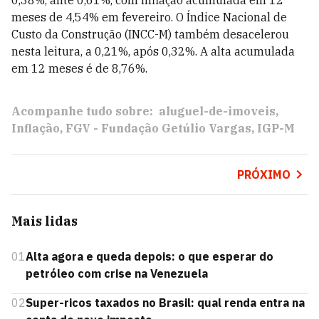
0,38%, ante 0,61%, com inflação acumulada em 12
meses de 4,54% em fevereiro. O Índice Nacional de
Custo da Construção (INCC-M) também desacelerou
nesta leitura, a 0,21%, após 0,32%. A alta acumulada
em 12 meses é de 8,76%.
Acompanhe tudo sobre:
aluguel-de-imoveis
Inflação
FGV - Fundação Getúlio Vargas
IGP-M
PRÓXIMO
Mais lidas
01
Alta agora e queda depois: o que esperar do
petróleo com crise na Venezuela
02
Super-ricos taxados no Brasil: qual renda entra na