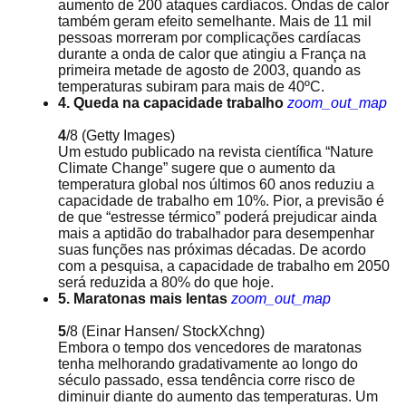
aumento de 200 ataques cardíacos. Ondas de calor
também geram efeito semelhante. Mais de 11 mil
pessoas morreram por complicações cardíacas
durante a onda de calor que atingiu a França na
primeira metade de agosto de 2003, quando as
temperaturas subiram para mais de 40ºC.
4. Queda na capacidade trabalho
zoom_out_map
4
/8
(Getty Images)
Um estudo publicado na revista científica “Nature
Climate Change” sugere que o aumento da
temperatura global nos últimos 60 anos reduziu a
capacidade de trabalho em 10%. Pior, a previsão é
de que “estresse térmico” poderá prejudicar ainda
mais a aptidão do trabalhador para desempenhar
suas funções nas próximas décadas. De acordo
com a pesquisa, a capacidade de trabalho em 2050
será reduzida a 80% do que hoje.
5. Maratonas mais lentas
zoom_out_map
5
/8
(Einar Hansen/ StockXchng)
Embora o tempo dos vencedores de maratonas
tenha melhorando gradativamente ao longo do
século passado, essa tendência corre risco de
diminuir diante do aumento das temperaturas. Um