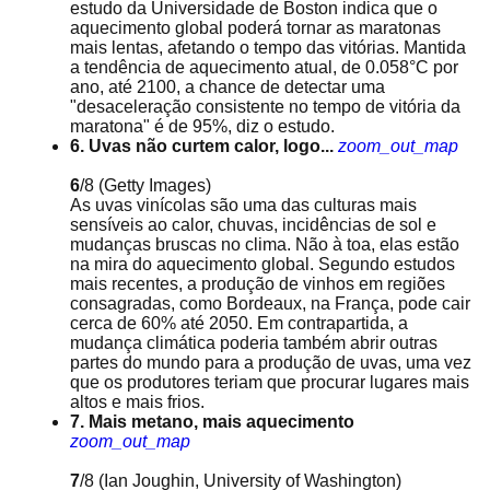
estudo da Universidade de Boston indica que o
aquecimento global poderá tornar as maratonas
mais lentas, afetando o tempo das vitórias. Mantida
a tendência de aquecimento atual, de 0.058°C por
ano, até 2100, a chance de detectar uma
"desaceleração consistente no tempo de vitória da
maratona" é de 95%, diz o estudo.
6. Uvas não curtem calor, logo...
zoom_out_map
6
/8
(Getty Images)
As uvas vinícolas são uma das culturas mais
sensíveis ao calor, chuvas, incidências de sol e
mudanças bruscas no clima. Não à toa, elas estão
na mira do aquecimento global. Segundo estudos
mais recentes, a produção de vinhos em regiões
consagradas, como Bordeaux, na França, pode cair
cerca de 60% até 2050. Em contrapartida, a
mudança climática poderia também abrir outras
partes do mundo para a produção de uvas, uma vez
que os produtores teriam que procurar lugares mais
altos e mais frios.
7. Mais metano, mais aquecimento
zoom_out_map
7
/8
(Ian Joughin, University of Washington)