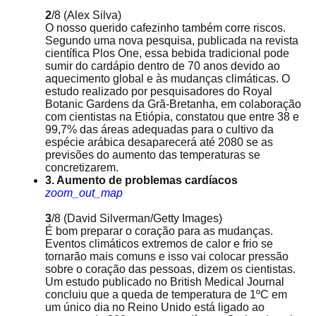
2
/8
(Alex Silva)
O nosso querido cafezinho também corre riscos.
Segundo uma nova pesquisa, publicada na revista
científica Plos One, essa bebida tradicional pode
sumir do cardápio dentro de 70 anos devido ao
aquecimento global e às mudanças climáticas. O
estudo realizado por pesquisadores do Royal
Botanic Gardens da Grã-Bretanha, em colaboração
com cientistas na Etiópia, constatou que entre 38 e
99,7% das áreas adequadas para o cultivo da
espécie arábica desaparecerá até 2080 se as
previsões do aumento das temperaturas se
concretizarem.
3. Aumento de problemas cardíacos
zoom_out_map
3
/8
(David Silverman/Getty Images)
É bom preparar o coração para as mudanças.
Eventos climáticos extremos de calor e frio se
tornarão mais comuns e isso vai colocar pressão
sobre o coração das pessoas, dizem os cientistas.
Um estudo publicado no British Medical Journal
concluiu que a queda de temperatura de 1ºC em
um único dia no Reino Unido está ligado ao