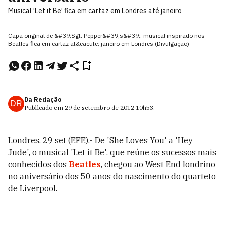
Musical 'Let it Be' fica em cartaz em Londres até janeiro
Capa original de &#39;Sgt. Pepper&#39;s&#39;: musical inspirado nos
Beatles fica em cartaz at&eacute; janeiro em Londres (Divulgação)
Da Redação
DR
Publicado em
29 de setembro de 2012
10h53
.
Londres, 29 set (EFE).- De 'She Loves You' a 'Hey
Jude', o musical 'Let it Be', que reúne os sucessos mais
conhecidos dos
Beatles
, chegou ao West End londrino
no aniversário dos 50 anos do nascimento do quarteto
de Liverpool.