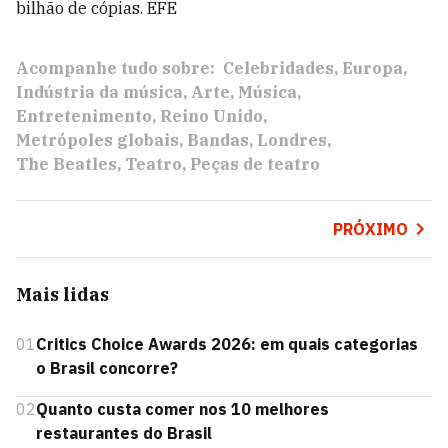
bilhão de cópias. EFE
Acompanhe tudo sobre:
Celebridades
Europa
Indústria da música
Arte
Música
Entretenimento
Reino Unido
Metrópoles globais
Bandas
Londres
The Beatles
Teatro
Peças de teatro
PRÓXIMO
Mais lidas
01
Critics Choice Awards 2026: em quais categorias
o Brasil concorre?
02
Quanto custa comer nos 10 melhores
restaurantes do Brasil