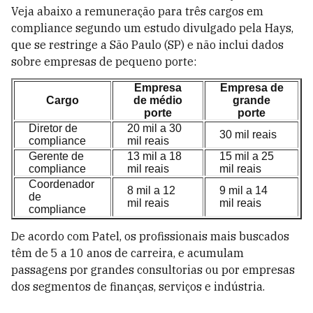
Veja abaixo a remuneração para três cargos em
compliance segundo um estudo divulgado pela Hays,
que se restringe a São Paulo (SP) e não inclui dados
sobre empresas de pequeno porte:
Empresa
Empresa de
Cargo
de médio
grande
porte
porte
Diretor de
20 mil a 30
30 mil reais
compliance
mil reais
Gerente de
13 mil a 18
15 mil a 25
compliance
mil reais
mil reais
Coordenador
8 mil a 12
9 mil a 14
de
mil reais
mil reais
compliance
De acordo com Patel, os profissionais mais buscados
têm de 5 a 10 anos de carreira, e acumulam
passagens por grandes consultorias ou por empresas
dos segmentos de finanças, serviços e indústria.