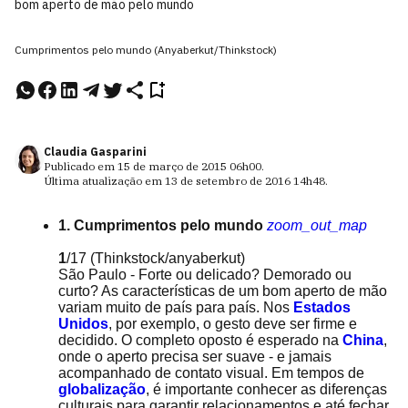
bom aperto de mão pelo mundo
Cumprimentos pelo mundo (Anyaberkut/Thinkstock)
Claudia Gasparini
Publicado em
15 de março de 2015
06h00
.
Última atualização em
13 de setembro de 2016
14h48
.
1. Cumprimentos pelo mundo
zoom_out_map
1
/17
(Thinkstock/anyaberkut)
São Paulo - Forte ou delicado? Demorado ou
curto? As características de um bom aperto de mão
variam muito de país para país. Nos
Estados
Unidos
, por exemplo, o gesto deve ser firme e
decidido. O completo oposto é esperado na
China
,
onde o aperto precisa ser suave - e jamais
acompanhado de contato visual. Em tempos de
globalização
, é importante conhecer as diferenças
culturais para garantir relacionamentos e até fechar