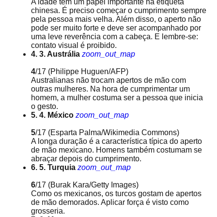
A idade tem um papel importante na etiqueta
chinesa. É preciso começar o cumprimento sempre
pela pessoa mais velha. Além disso, o aperto não
pode ser muito forte e deve ser acompanhado por
uma leve reverência com a cabeça. E lembre-se:
contato visual é proibido.
4. 3. Austrália
zoom_out_map
4
/17
(Philippe Huguen/AFP)
Australianas não trocam apertos de mão com
outras mulheres. Na hora de cumprimentar um
homem, a mulher costuma ser a pessoa que inicia
o gesto.
5. 4. México
zoom_out_map
5
/17
(Esparta Palma/Wikimedia Commons)
A longa duração é a característica típica do aperto
de mão mexicano. Homens também costumam se
abraçar depois do cumprimento.
6. 5. Turquia
zoom_out_map
6
/17
(Burak Kara/Getty Images)
Como os mexicanos, os turcos gostam de apertos
de mão demorados. Aplicar força é visto como
grosseria.