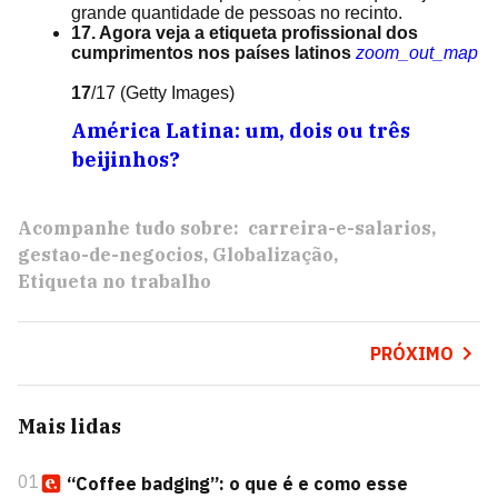
grande quantidade de pessoas no recinto.
17. Agora veja a etiqueta profissional dos
cumprimentos nos países latinos
zoom_out_map
17
/17
(Getty Images)
América Latina: um, dois ou três
beijinhos?
Acompanhe tudo sobre:
carreira-e-salarios
gestao-de-negocios
Globalização
Etiqueta no trabalho
PRÓXIMO
Mais lidas
01
“Coffee badging”: o que é e como esse