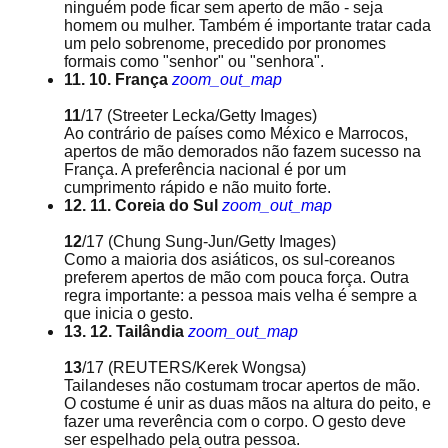
ninguém pode ficar sem aperto de mão - seja
homem ou mulher. Também é importante tratar cada
um pelo sobrenome, precedido por pronomes
formais como "senhor" ou "senhora".
11. 10. França
zoom_out_map
11
/17
(Streeter Lecka/Getty Images)
Ao contrário de países como México e Marrocos,
apertos de mão demorados não fazem sucesso na
França. A preferência nacional é por um
cumprimento rápido e não muito forte.
12. 11. Coreia do Sul
zoom_out_map
12
/17
(Chung Sung-Jun/Getty Images)
Como a maioria dos asiáticos, os sul-coreanos
preferem apertos de mão com pouca força. Outra
regra importante: a pessoa mais velha é sempre a
que inicia o gesto.
13. 12. Tailândia
zoom_out_map
13
/17
(REUTERS/Kerek Wongsa)
Tailandeses não costumam trocar apertos de mão.
O costume é unir as duas mãos na altura do peito, e
fazer uma reverência com o corpo. O gesto deve
ser espelhado pela outra pessoa.