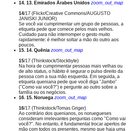
14. 13. Emirados Árabes Unidos
zoom_out_map
14
/17
(Flickr/Creative Commons/AUGUSTO
JANISKI JUNIOR)
Se você vai cumprimentar um grupo de pessoas, a
etiqueta pede que comece pelos mais velhos.
Cuidado para não interromper o gesto muito
rapidamente: é melhor soltar a mão do outro aos
poucos.
15. 14. Quênia
zoom_out_map
15
/17
(Thinkstock/Stockbyte)
Na hora de cumprimentar pessoas mais velhas ou
de alto status, o hábito é segurar o pulso direito da
pessoa com a sua mão esquerda. Em seguida, a
etiqueta queniana pede que você diga "Jambo"
("Como vai você?") e pergunte ao outro sobre a
família ou os negócios.
16. 15. Noruega
zoom_out_map
16
/17
(Thinkstock/Tomas Griger)
Ao contrário dos quenianos, os noruegueses
consideram irrelevantes perguntas como "Como vai
você?". No entanto, é fundamental trocar apertos de
mão com todos os presentes, mesmo que haja uma