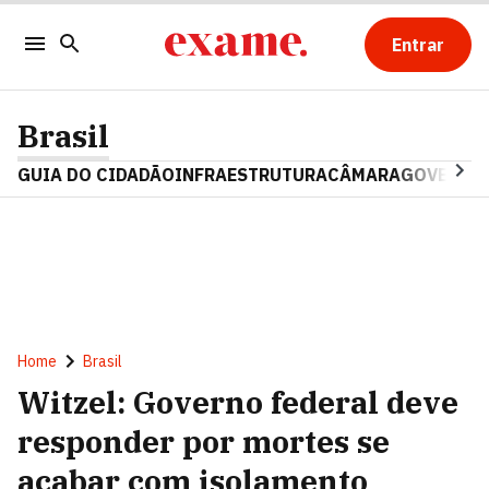
Entrar
Brasil
GUIA DO CIDADÃO
INFRAESTRUTURA
CÂMARA
GOVERNO 
Home
Brasil
Witzel: Governo federal deve
responder por mortes se
acabar com isolamento