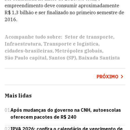
empreendimento deve consumir aproximadamente
R$ 1,3 bilhão e ser finalizado no primeiro semestre de
2016.
Acompanhe tudo sobre:
Setor de transporte
Infraestrutura
Transporte e logística
cidades-brasileiras
Metrópoles globais
São Paulo capital
Santos (SP)
Baixada Santista
PRÓXIMO
Mais lidas
01
Após mudanças do governo na CNH, autoescolas
oferecem pacotes de R$ 240
02
IPVA 2026: confira o calendário de vencimento de