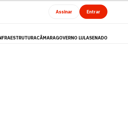
Assinar
Entrar
NFRAESTRUTURA
CÂMARA
GOVERNO LULA
SENADO