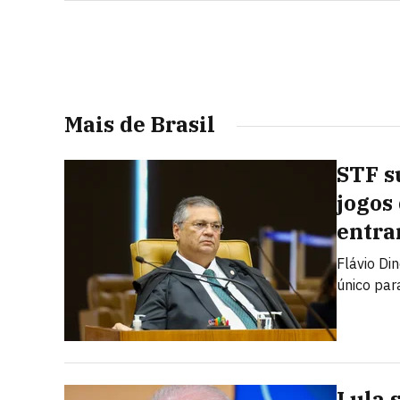
Mais de Brasil
STF s
jogos
entra
Flávio Di
único par
Lula 