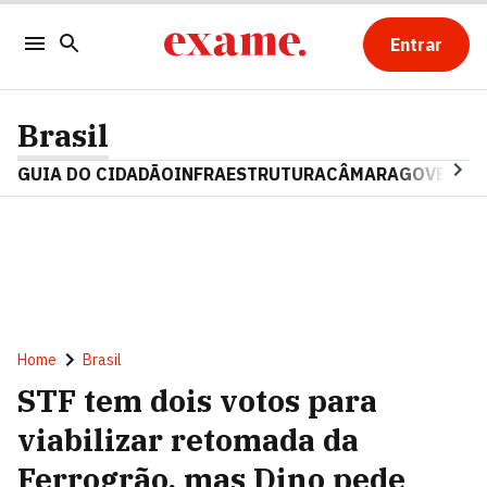
Entrar
Brasil
GUIA DO CIDADÃO
INFRAESTRUTURA
CÂMARA
GOVERNO 
Home
Brasil
STF tem dois votos para
viabilizar retomada da
Ferrogrão, mas Dino pede