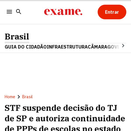
Entrar
Brasil
GUIA DO CIDADÃO
INFRAESTRUTURA
CÂMARA
GOVERNO 
Home
Brasil
STF suspende decisão do TJ
de SP e autoriza continuidade
de PPPs de escolas no estado