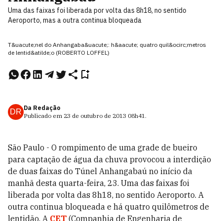
Uma das faixas foi liberada por volta das 8h18, no sentido
Aeroporto, mas a outra continua bloqueada
T&uacute;nel do Anhangaba&uacute;: h&aacute; quatro quil&ocirc;metros
de lentid&atilde;o (ROBERTO LOFFEL)
Da Redação
DR
Publicado em
23 de outubro de 2013
08h41
.
São Paulo - O rompimento de uma grade de bueiro
para captação de água da chuva provocou a interdição
de duas faixas do Túnel Anhangabaú no início da
manhã desta quarta-feira, 23. Uma das faixas foi
liberada por volta das 8h18, no sentido Aeroporto. A
outra continua bloqueada e há quatro quilômetros de
lentidão. A
CET
(Companhia de Engenharia de