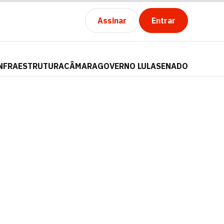
Assinar
Entrar
NFRAESTRUTURA
CÂMARA
GOVERNO LULA
SENADO