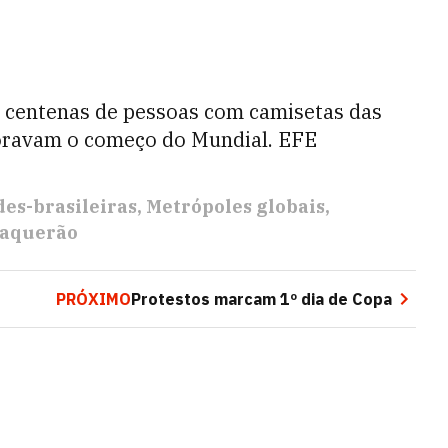
e centenas de pessoas com camisetas das
moravam o começo do Mundial. EFE
des-brasileiras
Metrópoles globais
taquerão
PRÓXIMO
Protestos marcam 1º dia de Copa