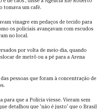
o é de caos', disse à Agência Efe Roberto
o tomava um café.
avam vinagre em pedaços de tecido para
 como os policiais avançavam com escudos
am no local.
ersados por volta de meio-dia, quando
slocar de metrô ou a pé para a Arena
 das pessoas que foram à concentração de
os.
a para que a Polícia viesse. Vieram sem
ue detalhou que 'não é justo' que o Brasil