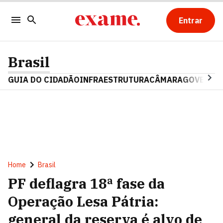
Entrar
Brasil
GUIA DO CIDADÃO
INFRAESTRUTURA
CÂMARA
GOVERNO 
Home
Brasil
PF deflagra 18ª fase da
Operação Lesa Pátria:
general da reserva é alvo de