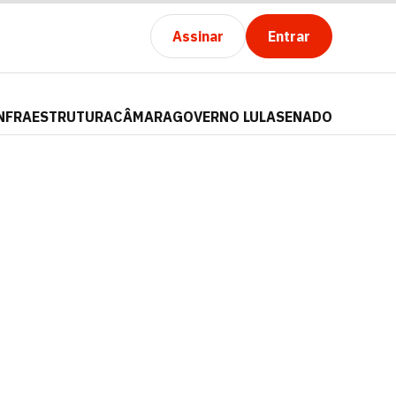
Assinar
Entrar
NFRAESTRUTURA
CÂMARA
GOVERNO LULA
SENADO