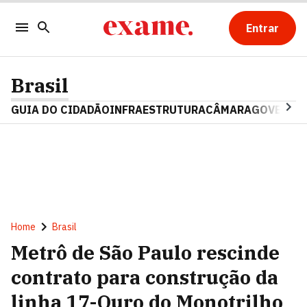
Entrar
Brasil
GUIA DO CIDADÃO
INFRAESTRUTURA
CÂMARA
GOVERNO 
Home
Brasil
Metrô de São Paulo rescinde
contrato para construção da
linha 17-Ouro do Monotrilho