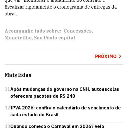
que vai "monitorar o andamento do contrato e
fiscalizar rigidamente o cronograma de entregas da
obra".
Acompanhe tudo sobre:
Concessões
Monotrilho
São Paulo capital
PRÓXIMO
Mais lidas
01
Após mudanças do governo na CNH, autoescolas
oferecem pacotes de R$ 240
02
IPVA 2026: confira o calendário de vencimento de
cada estado do Brasil
03
Quando começa o Carnaval em 2026? Veja