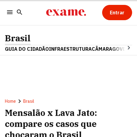
Entrar
Brasil
GUIA DO CIDADÃO
INFRAESTRUTURA
CÂMARA
GOVERNO 
Home
Brasil
Mensalão x Lava Jato:
compare os casos que
chocaram o Brasil