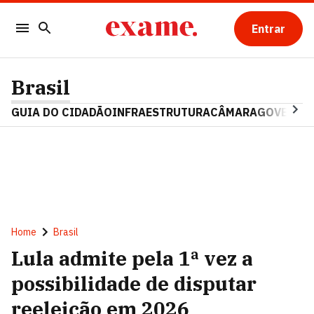
Entrar
Brasil
GUIA DO CIDADÃO
INFRAESTRUTURA
CÂMARA
GOVERNO 
Home
Brasil
Lula admite pela 1ª vez a
possibilidade de disputar
reeleição em 2026