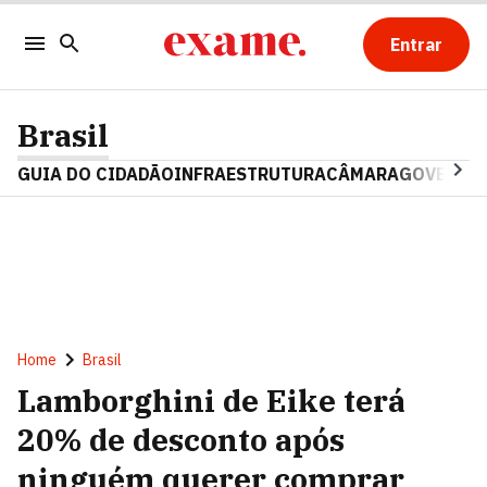
Entrar
Brasil
GUIA DO CIDADÃO
INFRAESTRUTURA
CÂMARA
GOVERNO 
Home
Brasil
Lamborghini de Eike terá
20% de desconto após
ninguém querer comprar