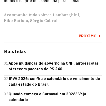
milhões na próxima chamada para o leilão.
Acompanhe tudo sobre:
Lamborghini
Eike Batista
Sérgio Cabral
PRÓXIMO
Mais lidas
01
Após mudanças do governo na CNH, autoescolas
oferecem pacotes de R$ 240
02
IPVA 2026: confira o calendário de vencimento de
cada estado do Brasil
03
Quando começa o Carnaval em 2026? Veja
calendário