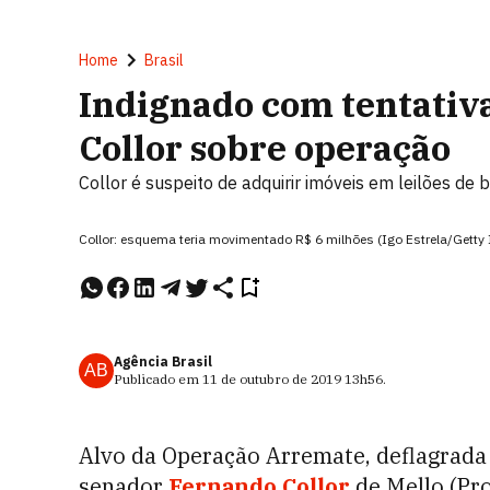
Home
Brasil
Indignado com tentativa
Collor sobre operação
Collor é suspeito de adquirir imóveis em leilões de 
Collor: esquema teria movimentado R$ 6 milhões (Igo Estrela/Getty
Agência Brasil
AB
Publicado em
11 de outubro de 2019
13h56
.
Alvo da Operação Arremate, deflagrada ho
senador
Fernando Collor
de Mello (Pr