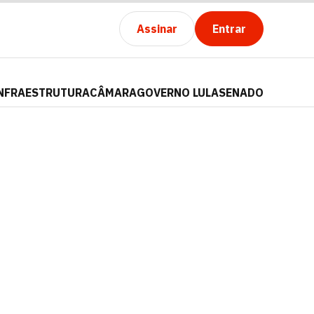
Assinar
Entrar
NFRAESTRUTURA
CÂMARA
GOVERNO LULA
SENADO