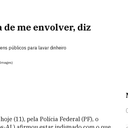
 de me envolver, diz
bens públicos para lavar dinheiro
 Images)
je (11), pela Polícia Federal (PF), o
os-AL) afirmou estar indignado com o que