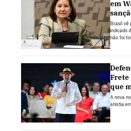
em Wa
sançã
Brasil vê
indicado 
não foi t
Defen
Frete
que 
A nova no
anistia e