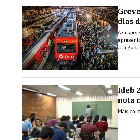
Greve
dias 
A suspens
apresento
categoria
Ideb 
nota 
Mais da m