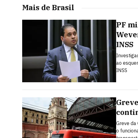
Mais de Brasil
PF mi
Wever
INSS
Investiga
ao esquem
INSS
Greve
conti
Greve da 
o funcion