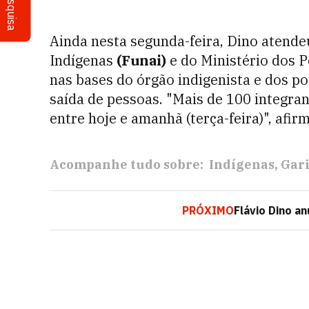
Pesquisa
Ainda nesta segunda-feira, Dino atend
Indígenas
(Funai)
e do Ministério dos P
nas bases do órgão indigenista e dos po
saída de pessoas. "Mais de 100 integra
entre hoje e amanhã (terça-feira)", afir
Acompanhe tudo sobre:
Indígenas
Gar
PRÓXIMO
Flávio Dino an