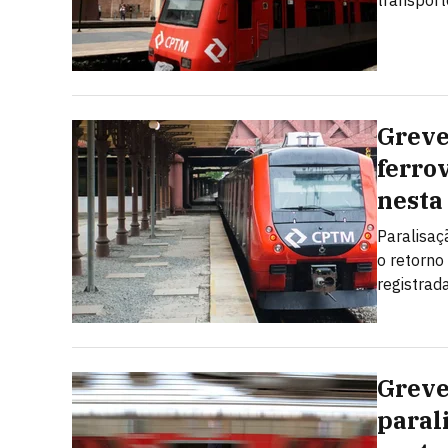
transport
Greve
ferro
nesta
Paralisaç
o retorno
registrad
Greve
paral