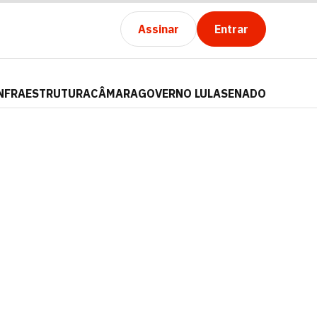
Assinar
Entrar
NFRAESTRUTURA
CÂMARA
GOVERNO LULA
SENADO