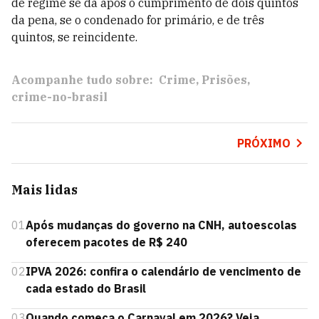
de regime se dá após o cumprimento de dois quintos
da pena, se o condenado for primário, e de três
quintos, se reincidente.
Acompanhe tudo sobre:
Crime
Prisões
crime-no-brasil
PRÓXIMO
Mais lidas
01
Após mudanças do governo na CNH, autoescolas
oferecem pacotes de R$ 240
02
IPVA 2026: confira o calendário de vencimento de
cada estado do Brasil
03
Quando começa o Carnaval em 2026? Veja