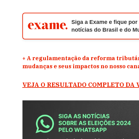
Siga a Exame e fique por
notícias do Brasil e do 
+
A regulamentação da reforma tributár
mudanças e seus impactos no nosso ca
VEJA O RESULTADO COMPLETO DA 