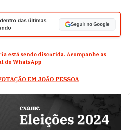
 dentro das últimas
Seguir no Google
Mundo
ia está sendo discutida. Acompanhe as
nal do WhatsApp
VOTAÇÃO EM JOÃO PESSOA