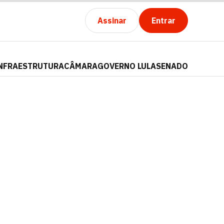
Assinar
Entrar
NFRAESTRUTURA
CÂMARA
GOVERNO LULA
SENADO