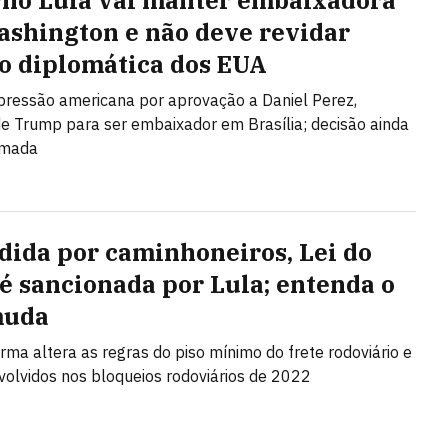
no Lula vai manter embaixadora
shington e não deve revidar
o diplomática dos EUA
 pressão americana por aprovação a Daniel Perez,
de Trump para ser embaixador em Brasília; decisão ainda
omada
dida por caminhoneiros, Lei do
 é sancionada por Lula; entenda o
muda
rma altera as regras do piso mínimo do frete rodoviário e
nvolvidos nos bloqueios rodoviários de 2022