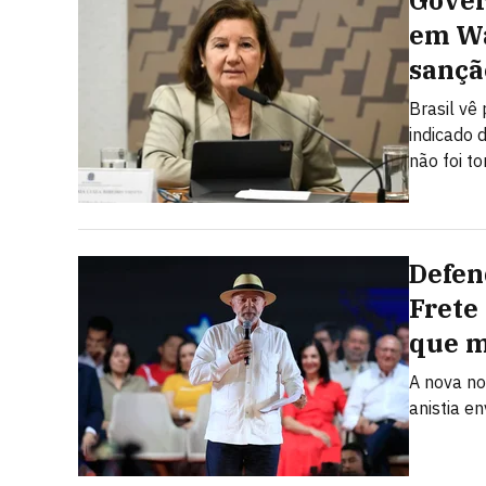
Gover
em Wa
sançã
Brasil vê
indicado 
não foi t
Defen
Frete
que 
A nova no
anistia e