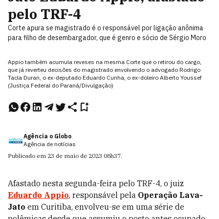
pelo TRF-4
Corte apura se magistrado é o responsável por ligação anônima
para filho de desembargador, que é genro e sócio de Sérgio Moro
Appio também acumula reveses na mesma Corte que o retirou do cargo,
que já reverteu decisões do magistrado envolvendo o advogado Rodrigo
Tacla Duran, o ex-deputado Eduardo Cunha, o ex-doleiro Alberto Youssef
(Justiça Federal do Paraná/Divulgação)
Agência o Globo
Agência de notícias
Publicado em
23 de maio de 2023
08h37
.
Afastado nesta segunda-feira pelo TRF-4, o juiz
Eduardo Appio
, responsável pela
Operação Lava-
Jato
em Curitiba, envolveu-se em uma série de
polêmicas desde que assumiu o posto antes ocupado