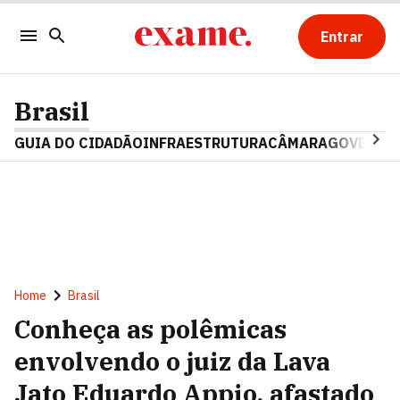
Entrar
Brasil
GUIA DO CIDADÃO
INFRAESTRUTURA
CÂMARA
GOVERNO 
Home
Brasil
Conheça as polêmicas
envolvendo o juiz da Lava
Jato Eduardo Appio, afastado