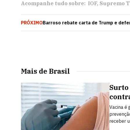
Acompanhe tudo sobre:
IOF
Supremo Tr
PRÓXIMO
Barroso rebate carta de Trump e defen
techs
Mais de Brasil
Surto
contr
Vacina é 
prevenção
receber u