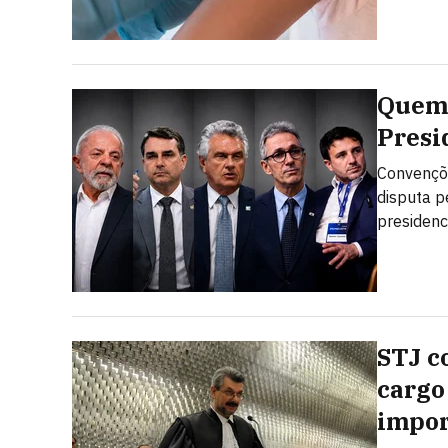
Quem 
Presi
Convençõe
disputa p
presidenc
STJ c
cargo
impor