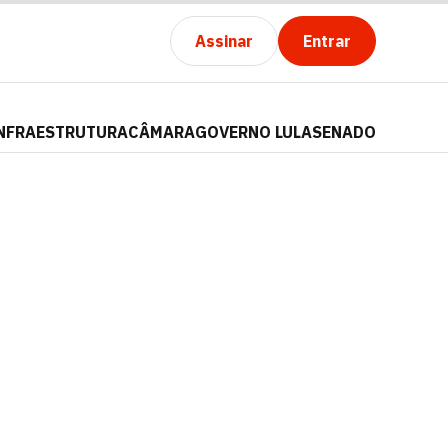
Assinar
Entrar
NFRAESTRUTURA
CÂMARA
GOVERNO LULA
SENADO