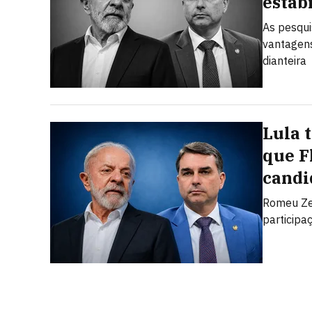
estab
As pesqui
vantagens
dianteira
Lula 
que F
candi
Romeu Zem
participaç