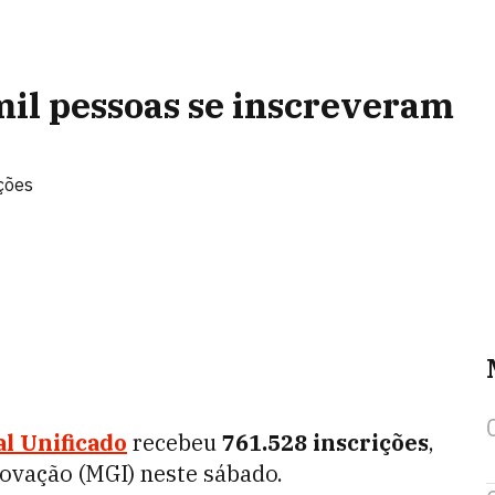
mil pessoas se inscreveram
'
ções
l Unificado
recebeu
761.528 inscrições
,
novação (MGI) neste sábado.