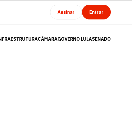
Assinar
Entrar
NFRAESTRUTURA
CÂMARA
GOVERNO LULA
SENADO