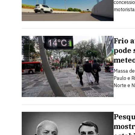
concessio
motorista
Frio 
pode s
meteo
Massa de 
Paulo e R
Norte e N
Pesqu
mostr