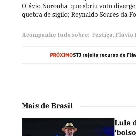
Otávio Noronha, que abriu voto divergen
quebra de sigilo; Reynaldo Soares da Fo
Acompanhe tudo sobre:
Justiça
Flávio
PRÓXIMO
STJ rejeita recurso de Fl
Mais de Brasil
Lula 
'bolso