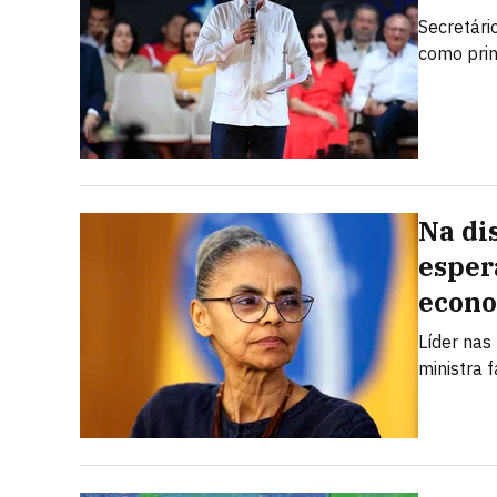
Secretári
como prin
Na di
esper
econ
Líder nas
ministra 