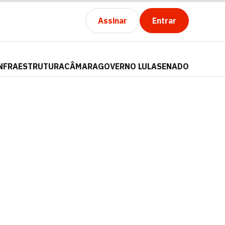
Assinar
Entrar
NFRAESTRUTURA
CÂMARA
GOVERNO LULA
SENADO