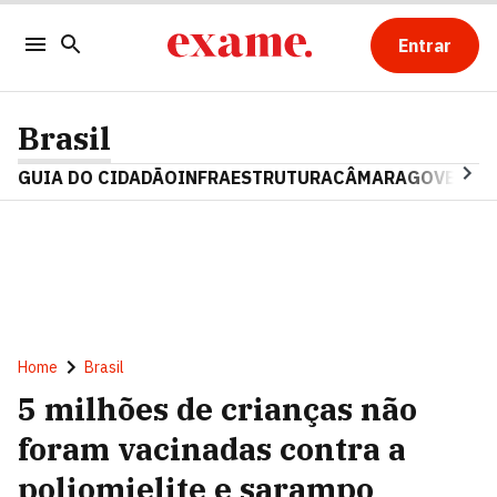
Entrar
Brasil
GUIA DO CIDADÃO
INFRAESTRUTURA
CÂMARA
GOVERNO 
Home
Brasil
5 milhões de crianças não
foram vacinadas contra a
poliomielite e sarampo