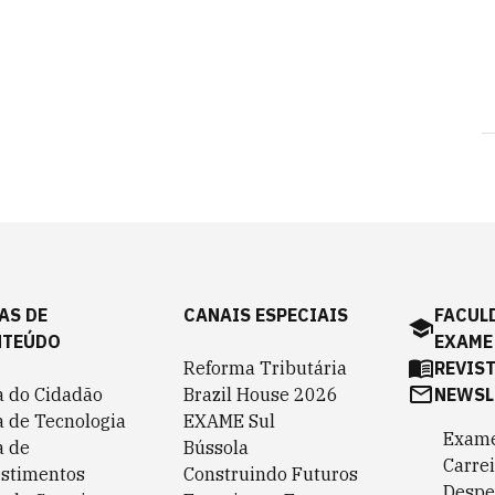
AS DE
CANAIS ESPECIAIS
FACUL
NTEÚDO
EXAME
Reforma Tributária
REVIS
a do Cidadão
Brazil House 2026
NEWSL
a de Tecnologia
EXAME Sul
Exame
a de
Bússola
Carrei
estimentos
Construindo Futuros
Despe