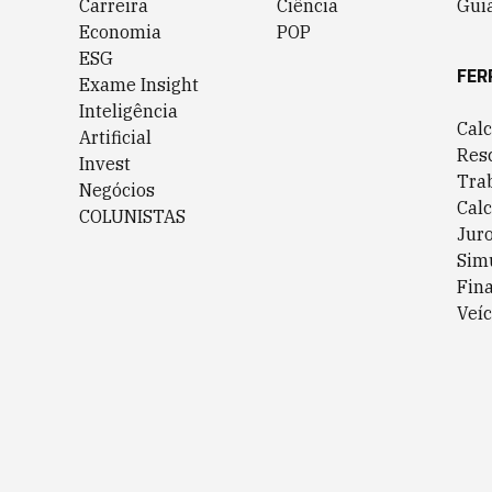
Carreira
Ciência
Guia
Economia
POP
ESG
FER
Exame Insight
Inteligência
Cal
Artificial
Res
Invest
Tra
Negócios
Cal
COLUNISTAS
Jur
Sim
Fin
Veíc