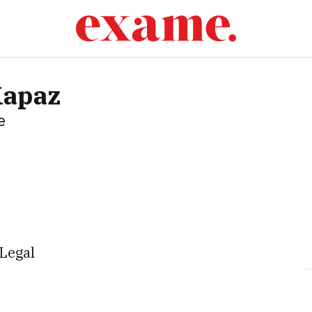
Kapaz
e
 Legal