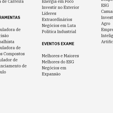
 de Carreira
Energia em Foco
ESG
Investir no Exterior
Casua
Líderes
RAMENTAS
Invest
Extraordinários
Agro
Negócios em Luta
culadora de
Empr
Política Industrial
cisão
Inteli
balhista
Artific
EVENTOS EXAME
culadora de
os Compostos
Melhores e Maiores
ulador de
Melhores do ESG
anciamento de
Negócios em
ulo
Expansão