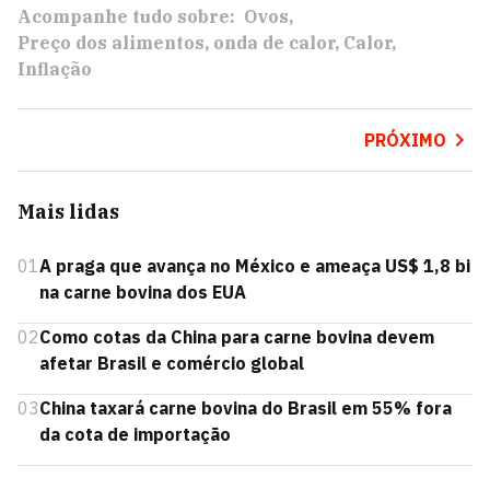
Acompanhe tudo sobre:
Ovos
Preço dos alimentos
onda de calor
Calor
Inflação
PRÓXIMO
Mais lidas
01
A praga que avança no México e ameaça US$ 1,8 bi
na carne bovina dos EUA
02
Como cotas da China para carne bovina devem
afetar Brasil e comércio global
03
China taxará carne bovina do Brasil em 55% fora
da cota de importação