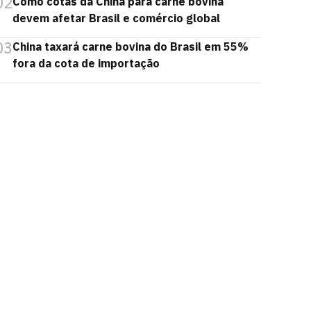
02
Como cotas da China para carne bovina
devem afetar Brasil e comércio global
03
China taxará carne bovina do Brasil em 55%
fora da cota de importação