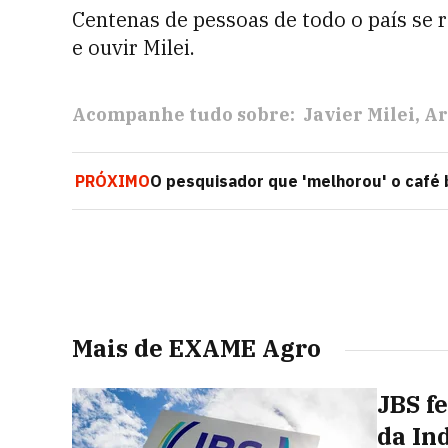
Centenas de pessoas de todo o país se 
e ouvir Milei.
Acompanhe tudo sobre:
Javier Milei
Ar
PRÓXIMO
O pesquisador que 'melhorou' o café b
Mais de EXAME Agro
JBS f
da In