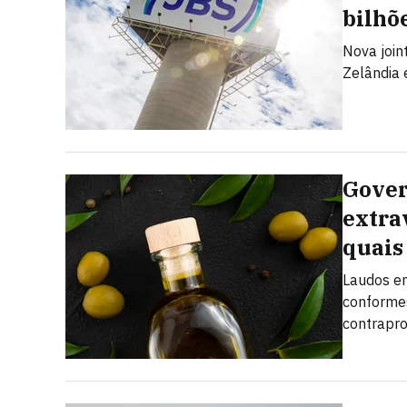
bilhõ
Nova join
Zelândia 
Gover
extra
quais
Laudos e
conformes
contrapr