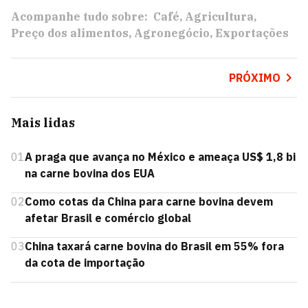
Acompanhe tudo sobre:
Café
Agricultura
Preço dos alimentos
Agronegócio
Exportações
PRÓXIMO
Mais lidas
01
A praga que avança no México e ameaça US$ 1,8 bi
na carne bovina dos EUA
02
Como cotas da China para carne bovina devem
afetar Brasil e comércio global
03
China taxará carne bovina do Brasil em 55% fora
da cota de importação