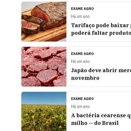
EXAME AGRO
Há um ano
Tarifaço pode baixar 
poderá faltar produt
EXAME AGRO
Há um ano
Japão deve abrir merc
novembro
EXAME AGRO
Há um ano
A bactéria cearense q
milho — do Brasil