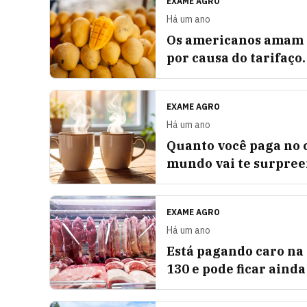
EXAME AGRO
Há um ano
Os americanos amam a
por causa do tarifaço.
EXAME AGRO
Há um ano
Quanto você paga no c
mundo vai te surpre
EXAME AGRO
Há um ano
Está pagando caro na 
130 e pode ficar ainda