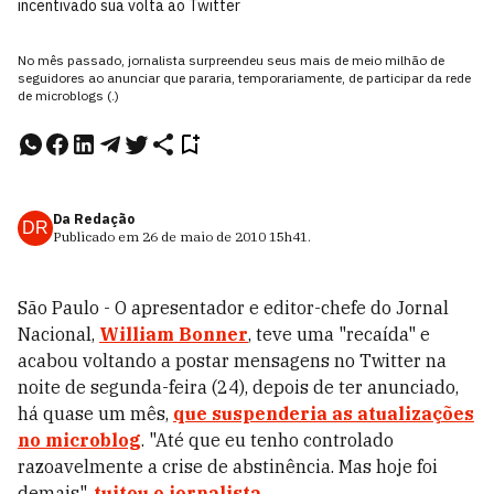
incentivado sua volta ao Twitter
No mês passado, jornalista surpreendeu seus mais de meio milhão de
seguidores ao anunciar que pararia, temporariamente, de participar da rede
de microblogs (.)
Da Redação
DR
Publicado em
26 de maio de 2010
15h41
.
São Paulo - O apresentador e editor-chefe do Jornal
Nacional,
William Bonner
, teve uma "recaída" e
acabou voltando a postar mensagens no Twitter na
noite de segunda-feira (24), depois de ter anunciado,
há quase um mês,
que suspenderia as atualizações
no microblog
. "Até que eu tenho controlado
razoavelmente a crise de abstinência. Mas hoje foi
demais",
tuitou o jornalista
.