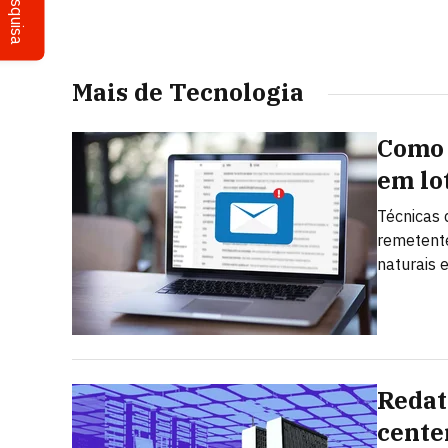
Pesquisa
Mais de Tecnologia
Como 
em lo
Técnicas 
remetent
naturais 
Redat
cente