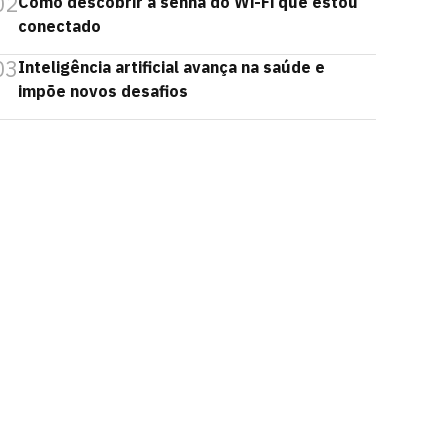
02
Como descobrir a senha do Wi-Fi que estou
conectado
03
Inteligência artificial avança na saúde e
impõe novos desafios