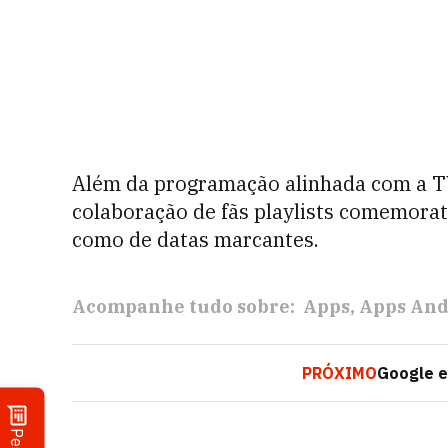
Além da programação alinhada com a TV,
colaboração de fãs playlists comemorati
como de datas marcantes.
Acompanhe tudo sobre:
Apps
Apps And
PRÓXIMO
Google e