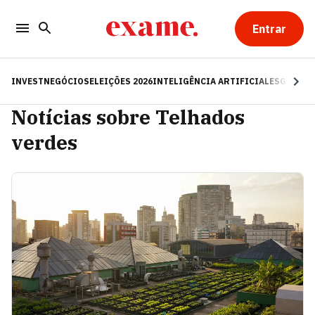
Entrar
INVEST
NEGÓCIOS
ELEIÇÕES 2026
INTELIGÊNCIA ARTIFICIAL
ESG
RE
Notícias sobre Telhados
verdes